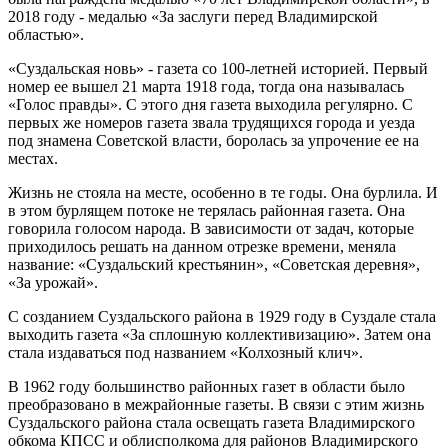
2018 году - медалью «За заслуги перед Владимирской
областью».
«Суздальская новь» - газета со 100-летней историей. Первый
номер ее вышел 21 марта 1918 года, тогда она называлась
«Голос правды». С этого дня газета выходила регулярно. С
первых же номеров газета звала трудящихся города и уезда
под знамена Советской власти, боролась за упрочение ее на
местах.
Жизнь не стояла на месте, особенно в те годы. Она бурлила. И
в этом бурлящем потоке не терялась районная газета. Она
говорила голосом народа. В зависимости от задач, которые
приходилось решать на данном отрезке времени, меняла
название: «Суздальский крестьянин», «Советская деревня»,
«За урожай».
С созданием Суздальского района в 1929 году в Суздале стала
выходить газета «За сплошную коллективизацию». Затем она
стала издаваться под названием «Колхозный клич».
В 1962 году большинство районных газет в области было
преобразовано в межрайонные газеты. В связи с этим жизнь
Суздальского района стала освещать газета Владимирского
обкома КПСС и облисполкома для районов Владимирского