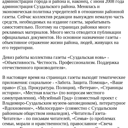
администрации города и района и, наконец, с июня 2008 года
администрация Суздальского района. Менялась и
экономическая политика учредителей в отношении районной
газеты. Сейчас коллектив редакции вынужден немалую часть
средств, необходимых на издание газеты, зарабатывать
самостоятельно. Поэтому на страницах районки много
рекламных материалов. Много места отводится публикации
официальных документов. Но основное назначение газеты -
объективное отражение жизни района, людей, живущих на
его территории.
Девиз работы коллектива газеты «Суздальская новь» -
«Объективность. Честность. Профессионализм. Поддержка
отечественного производителя».
В настоящее время на страницах газеты выходят тематические
приложения: социальное - «Забота. Защита. Помощь», «Ваше
право» (Суд. Прокуратура. Полиция), «Ветеран», «Страницы
истории», «Местная власть» (по вопросам местного
самоуправления), «Музейный Град» (совместный проект с
Владимиро-Суздальским музеем-заповедником), литературное
«Вдохновение», «Милосердие» (совместно с Суздальским
районным обществом инвалидов), «Читатель-Газета-
Читатель» - по письмам читателей, «Семья» (о проблемах
семьи, морали и нравственности), православное «Свеча