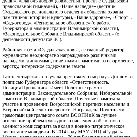
души», «Глаголъ добро» (совместный проект с Суздальской
православной гимназией), «Наше наследие» (вестник
Суздальского регионального отделения общества охраны
памятников истории и культуры), «Ваше здоровье», «Спорт»,
«Сад-огород», «Региональное обозрение» (о работе
Губернатора и администрации Владимирской области),
«Законодательное Собрание Владимирской области» (о
деятельности депутатов ЗС).
Районная газета «Суздальская новь», ее главный редактор,
журналисты неоднократно награждались различными
наградами, дипломами, почетными грамотами за оформление,
верстку, интересное содержание газеты.
Газета четырежды получала престижную награду - Диплом за
подписью Губернатора области «Ответственность.
Позиция.Признание». Имеет Почетные грамоты
администрации, Законодательного Собрания, Избирательной
комиссии Владимирской области, Почетные грамоты за
участие в проведении Всероссийской переписи населения и
Всероссийской сельхозпереписи. Награждена Почетными
грамотами центрального совета ВООПИиК за лучшее
освещение проблем культурного наследия и областного
военного комиссариата за вклад в военно-патриотическое
воспитание молодежи. В 2014 году МАУ ИИЦ «Суздаль-