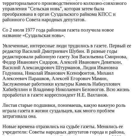
территориального производственного колхозно-совхозного
управления "Сельская новь", которая затем была
преобразована в орган Суздальского райкома КПСС и
районного Совета народных депутатов.
Со 2 июля 1977 года районная газета получила новое
название «Суздальская новь».
Увлеченные, интересные люди трудились в газете. Первый ее
редактор Василий Дмитриевич Шубин. В разные годы
редактировали районную газету Зоя Васильевна Смирнова,
Федор Иванович Сидоров, Алексей Иванович Девяткин,
Василий Александрович Штурманов, Лидия Ивановна
Годунина, Николай Иванович Ксенофонтов, Михаил
Алексеевич Парашков, Алексей Егорович Мамин,
Заслуженные работники культуры Камиль Набиуллович
Хабибуллин и Владимир Николаевич Белоногов. Всю жизнь
проработал в газете корреспондент Н.Е. Вахтанов.
Листая старые подшивки, понимаешь, какую важную роль
играла газета в жизни суздальцев, как много проблем
затрагивала она.
Новые времена отразились на судьбе газеты. Менялись ее
учредители: Советы народных депутатов города и района,