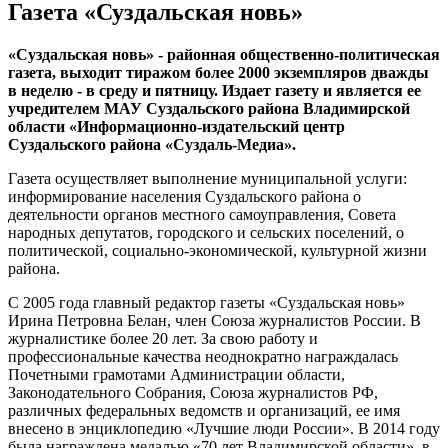
Газета «Суздальская новь»
«Суздальская новь» - районная общественно-политическая
газета, выходит тиражом более 2000 экземпляров дважды
в неделю - в среду и пятницу. Издает газету и является ее
учредителем МАУ Суздальского района Владимирской
области «Информационно-издательский центр
Суздальского района «Суздаль-Медиа».
Газета осуществляет выполнение муниципальной услуги:
информирование населения Суздальского района о
деятельности органов местного самоуправления, Совета
народных депутатов, городского и сельских поселений, о
политической, социально-экономической, культурной жизни
района.
С 2005 года главный редактор газеты «Суздальская новь»
Ирина Петровна Белан, член Союза журналистов России. В
журналистике более 20 лет. За свою работу и
профессиональные качества неоднократно награждалась
Почетными грамотами Администрации области,
Законодательного Собрания, Союза журналистов РФ,
различных федеральных ведомств и организаций, ее имя
внесено в энциклопедию «Лучшие люди России». В 2014 году
была награждена медалью «70 лет Владимирской области», в