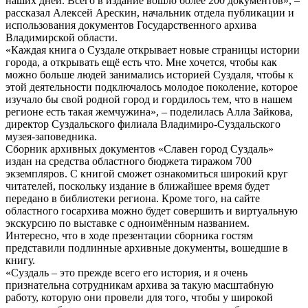
наших дней. Всего в издание вошло более 200 документов», –
рассказал Алексей Арескин, начальник отдела публикации и
использования документов Государственного архива
Владимирской области.
«Каждая книга о Суздале открывает новые страницы истории
города, а открывать ещё есть что. Мне хочется, чтобы как
можно больше людей занимались историей Суздаля, чтобы к
этой деятельности подключалось молодое поколение, которое
изучало бы свой родной город и гордилось тем, что в нашем
регионе есть такая жемчужина», – поделилась Алла Зайкова,
директор Суздальского филиала Владимиро-Суздальского
музея-заповедника.
Сборник архивных документов «Славен город Суздаль»
издан на средства областного бюджета тиражом 700
экземпляров. С книгой сможет ознакомиться широкий круг
читателей, поскольку издание в ближайшее время будет
передано в библиотеки региона. Кроме того, на сайте
областного госархива можно будет совершить и виртуальную
экскурсию по выставке с одноимённым названием.
Интересно, что в ходе презентации сборника гостям
представили подлинные архивные документы, вошедшие в
книгу.
«Суздаль – это прежде всего его история, и я очень
признательна сотрудникам архива за такую масштабную
работу, которую они провели для того, чтобы у широкой