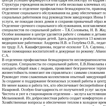
центра успешно формируется благодаря инспектору по кадрам
Структура учреждения включает в себя несколько ключевых от
отделение и отделение профилактики безнадзорности, правон
Отделение социального обслуживания на дому обеспечивает п
социальных работников под руководством заведующих Инны Н
услуги, не покидая своих домов и сохраняя привычный образ 
Отделение срочного социального обслуживания, возглавляемо
специалистов по социальной работе – Т.К.Соловьева, Н. В. Жи
Особое внимание в центре уделяется работе с семьями и деть
коррекции и реабилитации детей. Здесь реализуются 13 компл
медицинские работники: Андреева Н.В. и Голубева О.В., педа
по труду Л.А. Кашафетдинова, педагог-психолог Т.А. Саулина, 
также помощники воспитателей и дежурные по режиму: Абанина 
С.А.
В отделении профилактики безнадзорности несовершеннолетних
ситуации. Специалисты по социальной работе, Е.В.Николаева 
находить общий язык с людьми, проявляют безграничное терпе
жизнестойкость помогают им справляться с самыми сложными 
Руководит этим слаженным коллективом опытный заведующий
За создание и поддержание безопасных условий работы в центр
Не менее важна и работа тех, кто обеспечивает бесперебойно
Назаровой. Особую благодарность от получателей услуг заслу
Чистота и уют в стационарном отделении – заслуга кастелян
Мельниковой. Их добросовестная работа создает комфортную а
Хозяйственные вопросы и обеспечение теплом в холодное врем