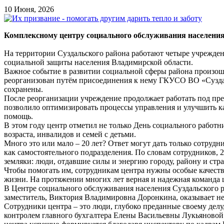
10 Июня, 2026
Комплексному центру социального обслуживания населения 
На территории Суздальского района работают четыре учрежде
социальной защиты населения Владимирской области.
Важное событие в развитии социальной сферы района произош
реорганизован путём присоединения к нему ГКУСО ВО «Сузда
сохранены.
После реорганизации учреждение продолжает работать под п
позволило оптимизировать процессы управления и улучшить кач
помощь.
В этом году центр отметил не только День социального работн
возраста, инвалидов и семей с детьми.
Много это или мало – 20 лет? Ответ могут дать только сотрудн
как самостоятельного подразделения. По словам сотрудников, 2
земляки: люди, отдавшие силы и энергию городу, району и стра
Чтобы помогать им, сотрудникам центра нужны особые качества
жизни. На протяжении многих лет верная и надежная команда 
В Центре социального обслуживания населения Суздальского 
заместитель, Виктория Владимировна Доронкина, оказывает н
Сотрудники центра – это люди, глубоко преданные своему дел
контролем главного бухгалтера Елены Васильевны Лукьяновой 