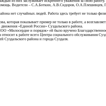
аждый из них заслуживает искреннего уважения за свою работу.
помощь. Водители – С.А.Боткин, А.В.Сидоров, О.А.Плешивцев, 
йона нет случайных людей. Работа здесь требует не только физ
 которая показывает пример не только в работе, а возглавляет 
го движения «Единой России» Суздальского района.
ПОО «Милосердие и порядок» ей было вручено Благодарственное
относит к работе всего Центра социального обслуживания Сузда
ей Суздальского района и города Суздаля.