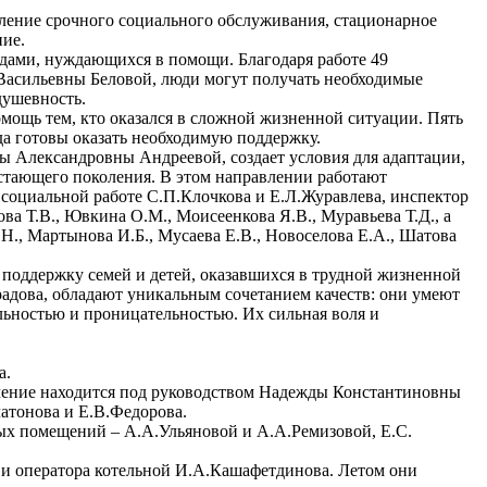
еление срочного социального обслуживания, стационарное
ние.
дами, нуждающихся в помощи. Благодаря работе 49
асильевны Беловой, люди могут получать необходимые
душевность.
мощь тем, кто оказался в сложной жизненной ситуации. Пять
да готовы оказать необходимую поддержку.
ы Александровны Андреевой, создает условия для адаптации,
астающего поколения. В этом направлении работают
 социальной работе С.П.Клочкова и Е.Л.Журавлева, инспектор
ова Т.В., Ювкина О.М., Моисеенкова Я.В., Муравьева Т.Д., а
Н., Мартынова И.Б., Мусаева Е.В., Новоселова Е.А., Шатова
 поддержку семей и детей, оказавшихся в трудной жизненной
радова, обладают уникальным сочетанием качеств: они умеют
льностью и проницательностью. Их сильная воля и
а.
ечение находится под руководством Надежды Константиновны
латонова и Е.В.Федорова.
ых помещений – А.А.Ульяновой и А.А.Ремизовой, Е.С.
а и оператора котельной И.А.Кашафетдинова. Летом они