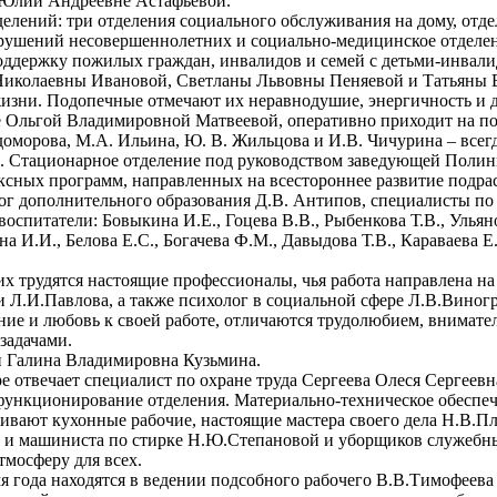
 Юлии Андреевне Астафьевой.
делений: три отделения социального обслуживания на дому, отд
арушений несовершеннолетних и социально-медицинское отделе
оддержку пожилых граждан, инвалидов и семей с детьми-инвали
иколаевны Ивановой, Светланы Львовны Пеняевой и Татьяны В
жизни. Подопечные отмечают их неравнодушие, энергичность и 
е Ольгой Владимировной Матвеевой, оперативно приходит на по
доморова, М.А. Ильина, Ю. В. Жильцова и И.В. Чичурина – всег
ми. Стационарное отделение под руководством заведующей Полин
ексных программ, направленных на всестороннее развитие подр
гог дополнительного образования Д.В. Антипов, специалисты по
воспитатели: Бовыкина И.Е., Гоцева В.В., Рыбенкова Т.В., Ульян
И.И., Белова Е.С., Богачева Ф.М., Давыдова Т.В., Караваева Е.
 трудятся настоящие профессионалы, чья работа направлена на
и Л.И.Павлова, а также психолог в социальной сфере Л.В.Виног
ние и любовь к своей работе, отличаются трудолюбием, внимате
задачами.
 Галина Владимировна Кузьмина.
е отвечает специалист по охране труда Сергеева Олеся Сергеевн
е функционирование отделения. Материально-техническое обесп
живают кухонные рабочие, настоящие мастера своего дела Н.В.П
ши и машиниста по стирке Н.Ю.Степановой и уборщиков служебн
тмосферу для всех.
я года находятся в ведении подсобного рабочего В.В.Тимофеев