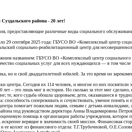
Суздальского района - 20 лет!
ния, предоставляющие различные виды социального обслуживан
ло 29 сентября 2025 года: ГБУСО ВО «Комплексный центр соци
льский социально‑реабилитационный центр для несовершенноле
режним названием: ГБУСО ВО «Комплексный центр социального 
ество социальных услуг для всех нуждающихся — в том числе дл
ика, но и свой двадцатилетний юбилей. За это время он зареком
ики центра. Сегодня их 114 человек, и многие из них посвятили 
0 лет – это лишь миг в истории. Но сколько за этот миг сделан
не; те, кого судьба обошла здоровьем; дети, оказавшиеся в труд
: способность сопереживать и сочувствовать, умение понять и 
центра помогает пожилым людям, семьям с детьми-инвалидами, ж
района под руководством директора Анны Владимировны Петров
еоценимую помощь в организации работы учреждения, которое п
у, искренне верящие в значимость своей миссии. Финансовая ст
и ее коллег из финансового отдела: Т.Г.Трубочновой, О.Е.Соло