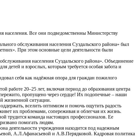
ия населения. Все они подведомственны Министерству
ального обслуживания населения Суздальского района» был
тних». При этом основные цели деятельности были
обслуживания населения Суздальского района». Объединение
я детей и взрослых, которым требуется особая забота и
ендовал себя как надёжная опора для граждан пожилого
этой работе 20–25 лет, включая период до образования центра
о, пережито, пропущено через сердце! Их подопечные – наши
ной жизненной ситуации.
поддержать, вселить оптимизм и помочь ощутить радость
ивет их проблемами, сопереживая и облегчая их жизнь.
ой трудится команда настоящих профессионалов. Ее
ризвано помогать людям.
орона деятельности учреждения находится под надежным
вьевой, А.Л.Афанасьевой и А.В.Перядковой. Кадровая политика